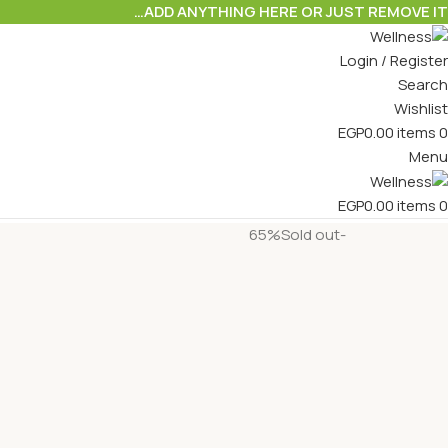
ADD ANYTHING HERE OR JUST REMOVE IT…
Login / Register
Search
Wishlist
EGP
0.00
items
0
Menu
EGP
0.00
items
0
Sold out
-65%