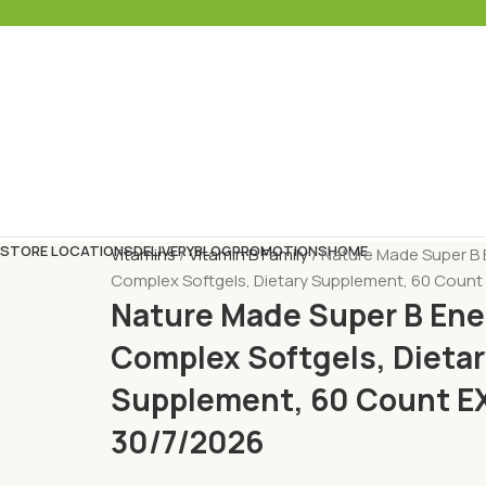
STORE LOCATIONS
DELIVERY
BLOG
PROMOTIONS
HOME
Vitamins
Vitamin B Family
Nature Made Super B 
Complex Softgels, Dietary Supplement, 60 Count
Nature Made Super B Ene
Complex Softgels, Dieta
Supplement, 60 Count E
30/7/2026