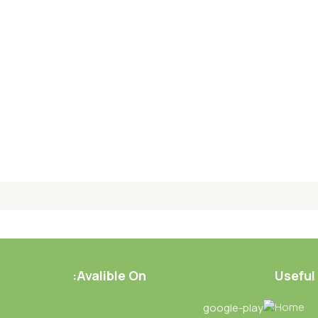
Avalible On:
Useful
Home