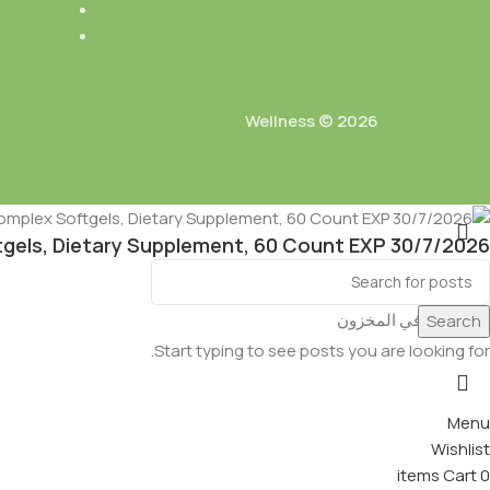
Wellness © 2026
gels, Dietary Supplement, 60 Count EXP 30/7/2026
EGP
600.00
EGP
1,700.00
غير متوفر في المخزون
Search
Start typing to see posts you are looking for.
Menu
Wishlist
items
Cart
0