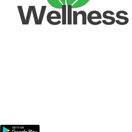
Unlock your Wellness
Popular Categories
Supplements
Benfits
Vitamins
Useful Links
Home
Shop
Men
Women
Avalible On: