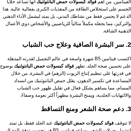
الفيتامين. من أهم
فوائد كبسولات حمض البانتوثنيك
أنها تساعد خلايا
الجسم على استخلاص الطاقة من المغذيات الكبرى بفعالية عالية. هذا
الدعم لا يحسن فقط من نشاطك البدني، بل يمتد ليشمل الأداء الذهني
والتركيز، مما يجعله مكملاً مثالياً للرياضيين والأشخاص ذوي الأعمال
الذهنية الشاقة.
2. سر البشرة الصافية وعلاج حب الشباب
اكتسب فيتامين B5 شهرة واسعة في عالم التجميل لقدرته المذهلة
على تحسين صحة الجلد. تظهر
فوائد كبسولات حمض البانتوثنيك
بوضوح
في قدرتها على تنظيم إنتاج الزيوت (الزهم) في البشرة. من خلال
المساعدة في تكسير الدهون، يقلل حمض البانتوثنيك من انسداد
المسام، مما يساهم بشكل فعال في تقليل ظهور حب الشباب
والالتهابات الجلدية، ويمنح البشرة مظهراً أكثر نعومة وصفاءً.
3. دعم صحة الشعر ومنع التساقط
لا تتوقف
فوائد كبسولات حمض البانتوثنيك
عند الجلد فقط، بل تمتد
لتشمل بصيلات الشعر. يساعد فيتامين B5 في تحسين تدفق الدم إلى