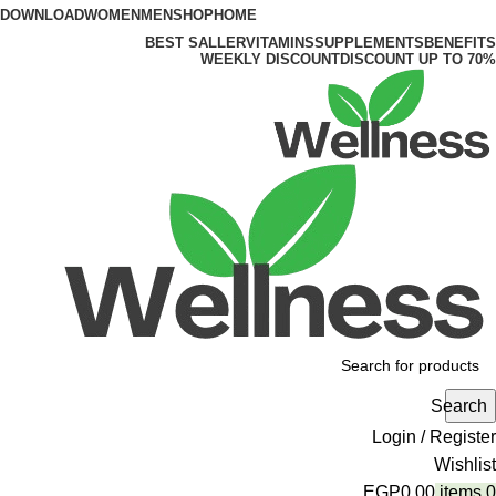
DOWNLOAD
WOMEN
MEN
SHOP
HOME
BEST SALLER
VITAMINS
SUPPLEMENTS
BENEFITS
WEEKLY DISCOUNT
DISCOUNT UP TO 70%
Search
Login / Register
Wishlist
EGP
0.00
items
0