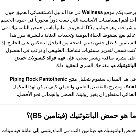
يرحب بكم موقع
Wellness
في هذا الدليل الاستقصائي العميق حول
أحد أهم الفيتامينات الأساسية التي تلعب دوراً محورياً في حيوية الجسم
وإشراقه، وهو فيتامين B5 المعروف علمياً باسم حمض البانتوثنيك. في
عالم يعج بضغوط الحياة اليومية وتحديات العناية بالبشرة، يبرز هذا
الفيتامين كبطل خفي يدعم الصحة من الداخل لتنعكس على الخارج. إذا
كنت تسعى لتعزيز مستويات نشاطك الطبيعي أو ترغب في الحصول
على بشرة صافية وشعر صحي، فإن فهم
فوائد كبسولات حمض
البانتوثنيك
هو مفتاحك السري لتحقيق ذلك.
في هذا المقال، سنقوم بتحليل منتج
Piping Rock Pantothenic
Acid
، ونشرح بالتفصيل العلمي والعملي كيف يمكن لهذا المكمل
الغذائي المتطور أن يغير روتينك الصحي والجمالي نحو الأفضل.
ما هو حمض البانتوثنيك (فيتامين B5)؟
حمض البانتوثنيك هو فيتامين ذائب في الماء ينتمي إلى عائلة فيتامينات