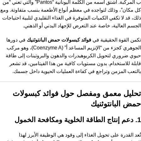
ب المركبة. اشتق اسمه من الكلمة اليونانية “Pantos” والتي تعني “من
كل مكان”، وذلك لتواجده في معظم أنواع الأطعمة بنسب متفاوتة. ومع
ذلك، قد لا تكفي الكميات المتوفرة في الغذاء التقليدي لتلبية احتياجات
الجسم العالية، خاصة عند التعرض للإجهاد البدني أو الذهني.
تكمن القوة الحقيقية في
فوائد كبسولات حمض البانتوثنيك
في دورها
الجوهري كجزء من “
الإنزيم المساعد أ
” (Coenzyme A)، وهو مركب
حيوي ضروري لتحويل الكربوهيدرات والدهون والبروتينات إلى طاقة
قابلة للاستخدام. بدون مستويات كافية من هذا الفيتامين، قد تشعر
بالتعب المزمن وتراجع في كفاءة العمليات الحيوية داخل جسمك.
تحليل معمق ومفصل حول فوائد كبسولات
حمض البانتوثنيك
1. دعم إنتاج الطاقة الخلوية ومكافحة الخمول
تُعد القدرة على تحويل الغذاء إلى وقود هي الوظيفة الأبرز لهذا