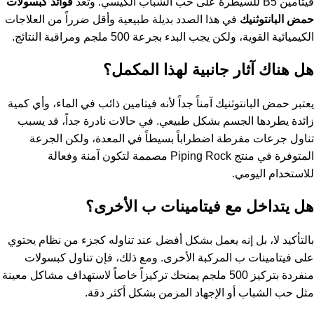
فيتامين B5 للسيطرة على حب الشباب الكيسي. وتعد
فوائد كبسولات
حمض البانتوثنيك
في هذا الصدد بديلة طبيعية وأقل ضرراً من العلاجات
الكيميائية القوية، ولكن يجب البدء بجرعة 500 ملجم ومراقبة النتائج.
هل هناك آثار جانبية لهذا المكمل؟
يعتبر حمض البانتوثنيك آمناً جداً لأنه فيتامين ذائب في الماء، وأي كمية
زائدة يطردها الجسم بشكل طبيعي. في حالات نادرة جداً، قد يسبب
تناول جرعات مفرطة اضطراباً بسيطاً في المعدة، ولكن الجرعة
المتوفرة في منتج Piping Rock مصممة لتكون آمنة وفعالة
للاستخدام اليومي.
هل يتداخل مع فيتامينات ب الأخرى؟
بالتأكيد لا، بل إنه يعمل بشكل أفضل عند تناوله كجزء من نظام يحتوي
على فيتامينات ب المركبة الأخرى. ومع ذلك، فإن تناول كبسولات
منفردة بتركيز 500 ملجم يمنحك تركيزاً خاصاً لاستهداف مشاكل معينة
مثل حب الشباب أو الإجهاد المزمن بشكل أكثر دقة.