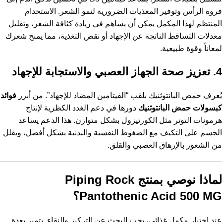
فروة الرأس وتوفير المغذيات الضرورية لنمو الشعر. الاستخدام
المنتظم لهذا المكمل يمكن أن يساهم في زيادة كثافة الشعر، وتقليل
معدلات التساقط الناتجة عن الإجهاد أو نقص التغذية، مما يمنح شعرك
لمعاناً وقوة طبيعية.
4. تعزيز صحة الجهاز العصبي والاستجابة للإجهاد
يُعرف حمض البانتوثنيك بلقب “الفيتامين المضاد للإجهاد”. من أبرز
فوائد
كبسولات حمض البانتوثنيك
دورها في دعم الغدد الكظرية لإنتاج
هرمونات التوتر مثل الكورتيزول بشكل متوازن. هذا الدعم يساعد
الجسم على التكيف مع الضغوط النفسية والبدنية بشكل أفضل، ويقلل
من الشعور بالإرهاق العصبي والقلق.
لماذا نوصي بمنتج Piping Rock
Pantothenic Acid 500 MG؟
عند اختيار مكمل غذائي، يجب البحث عن التركيز والنقاء. يتميز بعدة