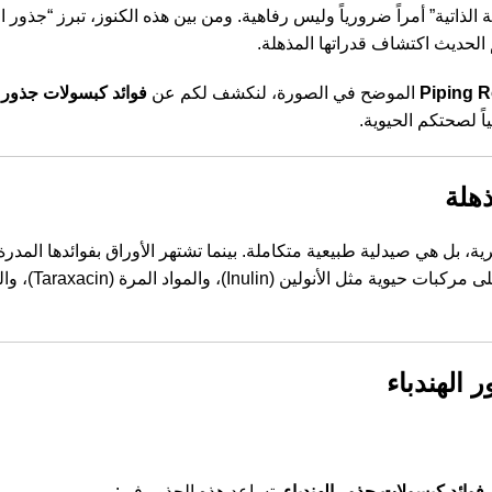
ذاتية” أمراً ضرورياً وليس رفاهية. ومن بين هذه الكنوز، تبرز “جذور اله
Piping 
الموضح في الصورة، لنكشف لكم عن
فوائد كبسولات جذور ا
اً لصحتكم الحيوية.
ذهلة
صفراء تنمو في البرية، بل هي صيدلية طبيعية متكاملة. بينما تشتهر الأوراق بفوائدها الم
الجذور بشكل خاص على الكبد والجهاز الهضمي
الهندباء
م
فوائد كبسولات جذور الهندباء
. تساعد هذه الجذور في: