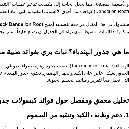
والأطعمة المصنعة، مما يجعل الحاجة إلى مكملات تدعم عمليات “التنقية ال
(Dandelion Root) كواحدة من أقوى الأعشاب التقليدية التي أعاد العلم الحديث اكتشاف قدراتها المذهلة.
سنتناول في هذا المقال مراجعة تفصيلية لمنتج
Rock Dandelion Root
يمكن لهذا النبات البسيط الذي نراه في الحقول أن يصبح حليفاً استراتيجي
ما هي
جذور الهندباء
؟ نبات بري بفوائد طبية م
الهندباء (Taraxacum officinale) ليست مجرد زهرة 
التي تعمل معاً لتعزيز وظائف الجسم الحيوية.
تحليل معمق ومفصل حول فوائد كبسولات جذور 
1. دعم وظائف الكبد وتنقيه من السموم
يُعد الكبد المصفاة الرئيسية للجسم، وتعتبر القدرة على تنشيطه من أه