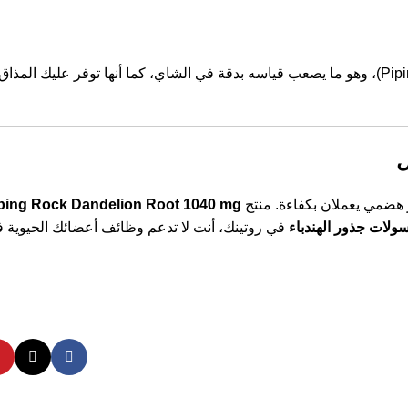
توفر الكبسولات جرعة محددة ومركزة (1040 ملجم في منتج Piping Rock)، وهو ما يصعب قياسه بدقة في الشاي، كما أنها توفر عليك 
ل
ز هضمي يعملان بكفاءة. منتج
ping Rock Dandelion Root 1040 mg
سولات جذور الهندباء
في روتينك، أنت لا تدعم وظائف أعضائك الحيوية 