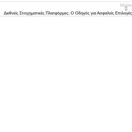
Newer
Διεθνείς Στοιχηματικές Πλατφόρμες: Ο Οδηγός για Ασφαλείς Επιλογές