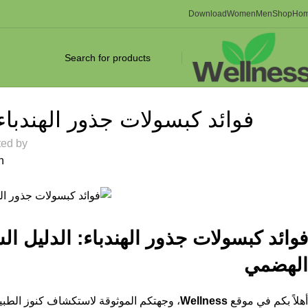
Download
Women
Men
Shop
Ho
صحة
فوائد كبسولات جذور الهندباء: 
ted by
On ما
فوائد كبسولات جذور الهندباء: الدليل ا
الهضمي
أهلاً بكم في موقع
Wellness
، وجهتكم الموثوقة لاستكشاف كنوز الطبيعة ا