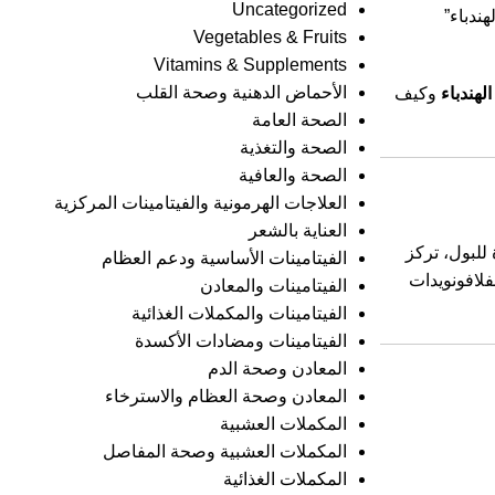
Uncategorized
ندباء”
Vegetables & Fruits
Vitamins & Supplements
الأحماض الدهنية وصحة القلب
لهندباء
وكيف
الصحة العامة
الصحة والتغذية
الصحة والعافية
العلاجات الهرمونية والفيتامينات المركزية
العناية بالشعر
درة للبول، تركز
الفيتامينات الأساسية ودعم العظام
. تحتوي جذور الهندباء على مركبات حيوية مثل الأنولين (Inulin)، والمواد المرة (Taraxacin)، والفلافونويدات
الفيتامينات والمعادن
الفيتامينات والمكملات الغذائية
الفيتامينات ومضادات الأكسدة
المعادن وصحة الدم
المعادن وصحة العظام والاسترخاء
المكملات العشبية
المكملات العشبية وصحة المفاصل
المكملات الغذائية