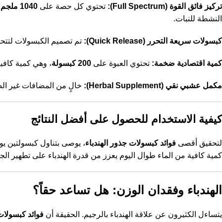
تركيز فائق القوة (Full Spectrum):
تحتوي كل حصة على
1040 ملجم
النشطة للنبات.
كبسولات سريعة التحرر (Quick Release):
تم تصميم الكبسولات لتتح
كمية اقتصادية ضخمة:
تحتوي العبوة على
200 كبسولة
، وهي كمية كافية
مكمل عشبي نقي (Herbal Supplement):
خالٍ من المضافات غير الضرورية،
كيفية الاستخدام للحصول على أفضل النتائج
لتحقيق أقصى
فوائد كبسولات جذور الهندباء
، يوصى بتناول كبسولتين يوم
كمية كافية من الماء طوال اليوم يعزز من قدرة الهندباء على تطهير الج
الهندباء وفقدان الوزن: هل تساعد حقاً؟
يتساءل الكثيرون عن علاقة الهندباء بالرجيم. الحقيقة أن
فوائد كبسولات