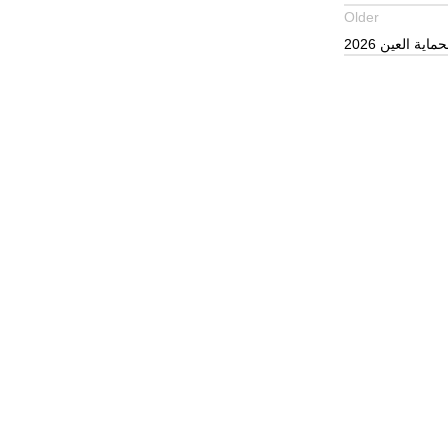
Older
ية العين 2026
Unlock your Wellness
Popular Categories
Supplements
Benfits
Vitamins
Useful Links
Home
Shop