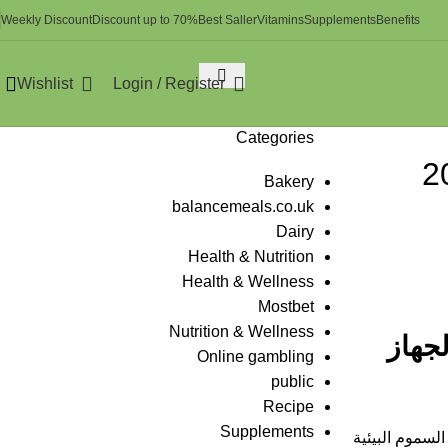
Weekly Discount
Discount up to 70%
Best Saller
Vitamins
Supplements
Benefits
Wishlist
Login / Register
Categories
Bakery
balancemeals.co.uk
Dairy
Health & Nutrition
Health & Wellness
Mostbet
Nutrition & Wellness
جهاز
Online gambling
public
Recipe
Supplements
السموم البيئية