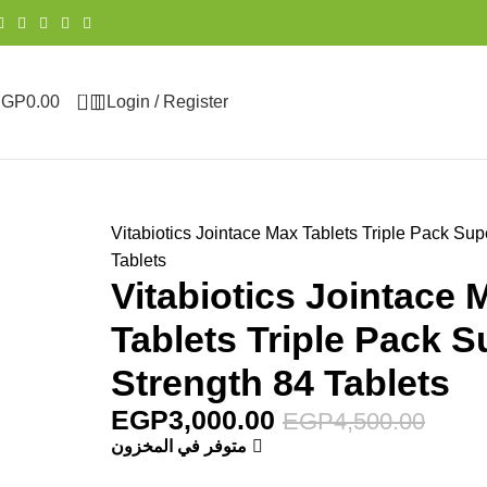
0
EGP
0.00
Login / Register
Joints and Bon
Vitabiotics Jointace Max Tablets Triple Pack Sup
Tablets
Vitabiotics Jointace 
Tablets Triple Pack S
Strength 84 Tablets
EGP
3,000.00
EGP
4,500.00
متوفر في المخزون