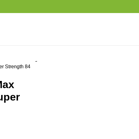
الرئيسية
Benefits
es
er Strength 84
Max
uper