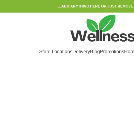
ADD ANYTHING HERE OR JUST REMOVE I
Store Locations
Delivery
Blog
Promotions
Hom
-33%