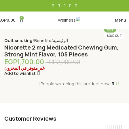
0
EGP
0.00
Menu
-15%
SOLD OUT
الرئيسية
Benefits
Quit smoking
Nicorette 2 mg Medicated Chewing Gum,
Strong Mint Flavor, 105 Pieces
EGP
1,700.00
EGP
2,000.00
غير متوفر في المخزون
Add to wishlist
People watching this product now!
3
Customer Reviews