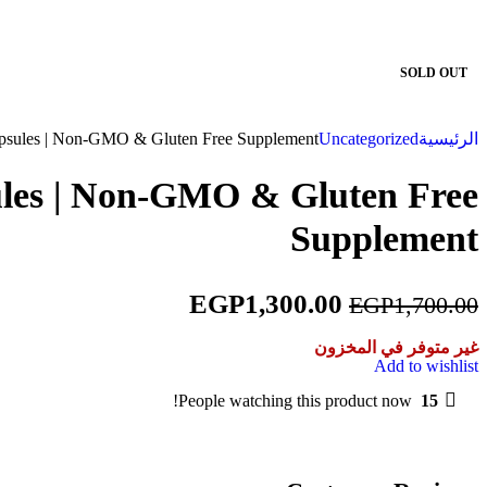
-24%
SOLD OUT
 Capsules | Non-GMO & Gluten Free Supplement
Uncategorized
الرئيسية
sules | Non-GMO & Gluten Free
Supplement
EGP
1,300.00
EGP
1,700.00
غير متوفر في المخزون
Add to wishlist
People watching this product now!
15