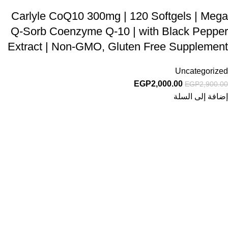
Carlyle CoQ10 300mg | 120 Softgels | Mega
Q-Sorb Coenzyme Q-10 | with Black Pepper
Extract | Non-GMO, Gluten Free Supplement
Uncategorized
EGP
2,000.00
EGP
2,900.00
إضافة إلى السلة
Unlock your Wellness
Popular Categories
Supplements
Benfits
Vitamins
Useful Links
Home