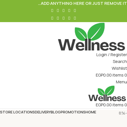
ADD ANYTHING HERE OR JUST REMOVE IT…
Login / Register
Search
Wishlist
EGP
0.00
items
0
Menu
EGP
0.00
items
0
STORE LOCATIONS
DELIVERY
BLOG
PROMOTIONS
HOME
-8%