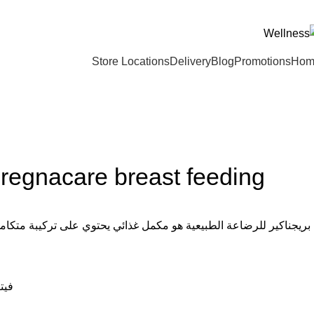
ADD ANYTHING HERE OR JUST REMOVE I
Store Locations
Delivery
Blog
Promotions
Hom
-18%
Vitabiotic Pregnacare breast feeding بريجناكير للرضاعة الطب
بريجناكير للرضاعة الطبيعية هو مكمل غذائي يحتوي على تركيبة متكاملة
فيتامي