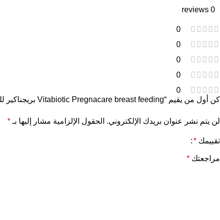
0 reviews
0
0
0
0
0
كن أول من يقيم “Vitabiotic Pregnacare breast feeding بريجناكير للرضاعة الطبيعية 84 قرص من فيتابيوتكس”
لن يتم نشر عنوان بريدك الإلكتروني.
الحقول الإلزامية مشار إليها بـ
*
تقييمك
*
مراجعتك
*