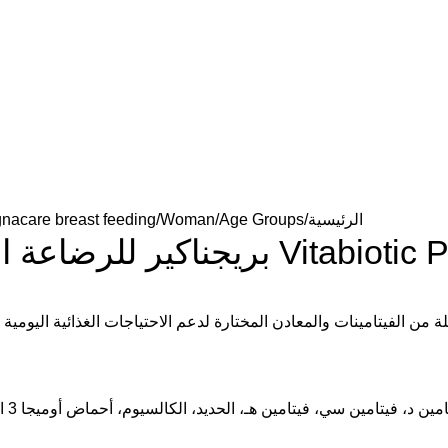
الرئيسية
Age Groups
Woman
Vitabiotic Pregnacare breast feeding بريجناكير للرض
يعية 84 قرص من فيتابيوتكس
 من الفيتامينات والمعادن المختارة لدعم الاحتياجات الغذائية اليومية
ن د، فيتامين سي، فيتامين هـ، الحديد، الكالسيوم، أحماض أوميجا 3 الدهنية (دي أتش أي)، حمض الفوليك، الزنك، المغنيسيوم، فيتامين ب12