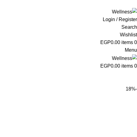
ADD ANYTHING HERE OR JUST REMOVE IT…
Login / Register
Search
Wishlist
EGP
0.00
items
0
Menu
EGP
0.00
items
0
-18%