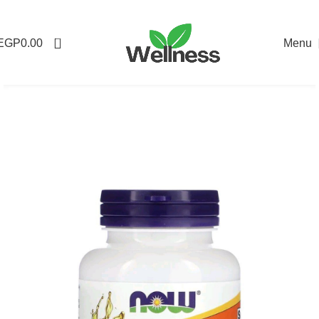
0
EGP
0.00
Menu
-16%