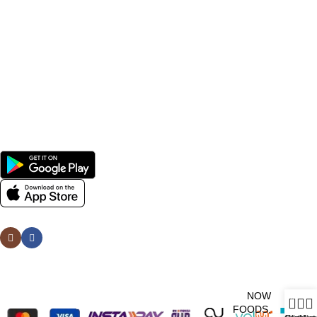
Benfits
Vitamins
Useful Links
Home
Shop
Men
Women
Avalible On:
Social links:
Wellness © 2026
NOW
0
FOODS,