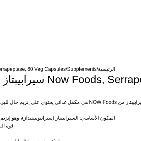
الرئيسية
Supplements
Now Foods, Serrapeptase, 60 Veg Capsules سيرابيبتاز ، 60 كبسو
لبروتين جهازي لدعم وظيفة المناعة الصحية وتعزيز صحة الجهاز التنفسي.
المكون الأساسي: السيرابيبتاز (سيراتيوبيبتيداز)، وهو إن
قوة النشاط: