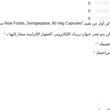
0
0
0
كن أول من يقيم “Now Foods, Serrapeptase, 60 Veg Capsules سيرابيبتاز ، 60 كبسولة نباتية (27 ملجم لكل كبسولة)”
لن يتم نشر عنوان بريدك الإلكتروني.
الحقول الإلزامية مشار إليها بـ
*
تقييمك
*
مراجعتك
*