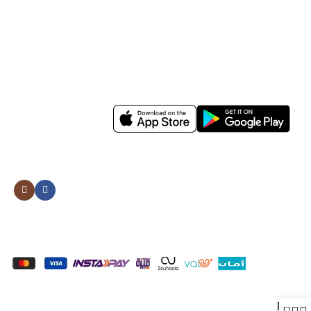
Shop
Men
Women
Avalible On:
Social links:
Wellness
© 2026
0