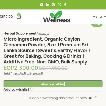
0
EGP
0.00
Menu
-43%
الرئيسية
Herbal Supplement
Micro ingredient, Organic Ceylon
Cinnamon Powder, 8 oz | Premium Sri
Lanka Source | Sweet & Earthy Flavor |
Great for Baking, Cooking & Drinks |
Additive Free, Non-GMO, Bulk Supply
EGP
2,300.00
EGP
4,000.00
المتوفر في المخزون 1 فقط
إضافة إلى السلة
Add to wishlist
People watching this product now!
18