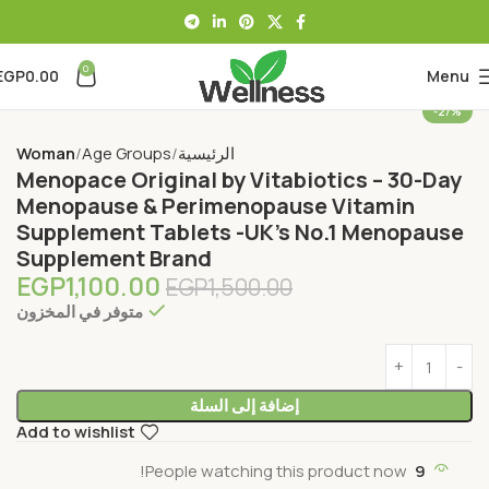
0
EGP
0.00
Menu
-27%
الرئيسية
Age Groups
Woman
Menopace Original by Vitabiotics – 30-Day
Menopause & Perimenopause Vitamin
Supplement Tablets -UK’s No.1 Menopause
Supplement Brand
EGP
1,100.00
EGP
1,500.00
متوفر في المخزون
إضافة إلى السلة
Add to wishlist
People watching this product now!
9