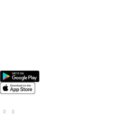
Benfits
Vitamins
Useful Links
Home
Shop
Men
Women
Avalible On:
Social links:
Wellness © 2026