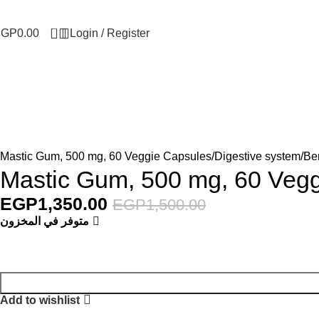
0
EGP
0.00
Login / Register
Mastic Gum, 500 mg, 60 Veggie Capsules
Digestive system
Ben
Mastic Gum, 500 mg, 60 Veg
EGP
1,350.00
EGP
1,500.00
متوفر في المخزون
Add to wishlist