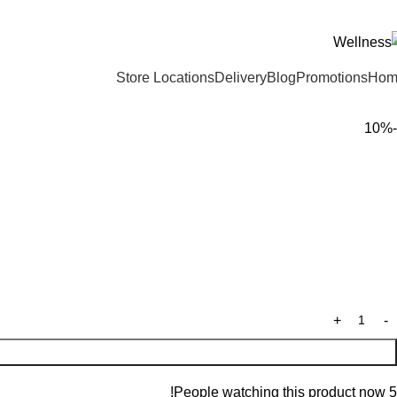
ADD ANYTHING HERE OR JUST REMOVE I
Store Locations
Delivery
Blog
Promotions
Hom
-10%
People watching this product now!
5