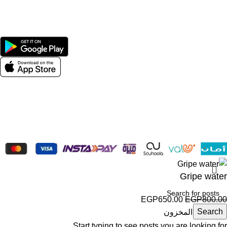
Women
Avalible On:
Social links:
Wellness © 2026
Gripe water
EGP
650.00
EGP
800.00
Search
متوفر في المخزون
Start typing to see posts you are looking for.