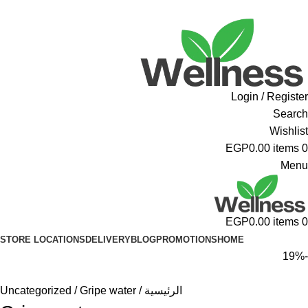
ADD ANYTHING HERE OR JUST REMOVE IT…
Login / Register
Search
Wishlist
EGP
0.00
items
0
Menu
EGP
0.00
items
0
STORE LOCATIONS
DELIVERY
BLOG
PROMOTIONS
HOME
-19%
الرئيسية
Gripe water
Uncategorized