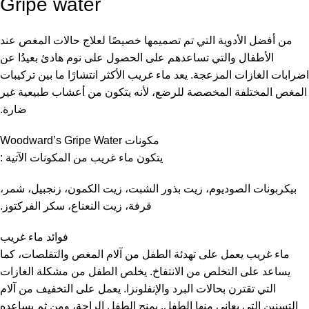
Gripe water
من أفضل الأدوية التي تم تصميمها خصيصًا لعلاج حالات المغص عند
الأطفال والتي تساعدهم على الحصول على نوم هادئ بعيدُا عن
اضرابات الغازات المزعجة. يعد ماء غريب الأكثر انتشارًا ما بين تركيبات
المغص المختلفة المخصصة للرضع، لأنه يتكون من أعشاب طبيعية غير
ضارة.
مكونات Woodward’s Gripe Water
يتكون ماء غريب من المكونات الآتية :
بيكربونات الصوديوم، زيت بذور الشبت، زيت الكمون، زنجبيل، شمر،
قرفة، زيت النعناع، سكر الفركتوز.
فوائد ماء غريب
ماء غريب يعمل على تهدئة الطفل من آلام المغص والتقلصات، كما
يساعد على التخلص من الانتفاخ. يخلص الطفل من مشكلة الغازات
التي تقترن بحالات البرد والإنفلونزا. يعمل على التخفيف من آلام
التسنين التي يعاني منها الطفل. يمنح الطفل الراحة، ومن ثم يساعده