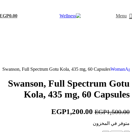
EGP
0.00
Menu
-20%
Swanson, Full Spectrum Gotu Kola, 435 mg, 60 Capsules
Woman
Age
Swanson, Full Spectrum Gotu
Kola, 435 mg, 60 Capsules
EGP
1,200.00
EGP
1,500.00
متوفر في المخزون