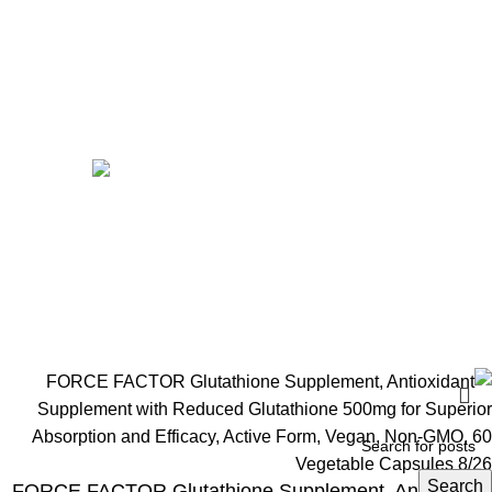
Home
Shop
Men
Women
Avalible On:
Social links:
Wellness © 2026
Search
FORCE FACTOR Glutathione Supplement, Antioxidant