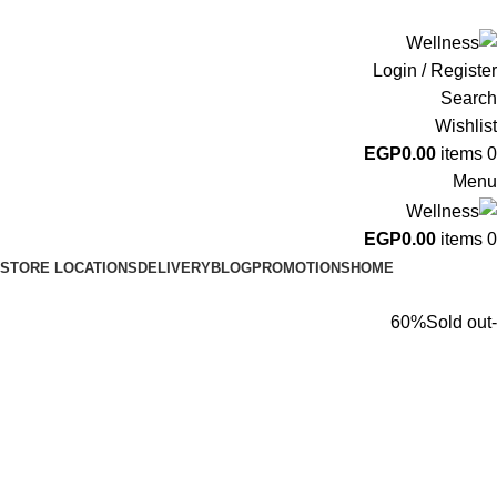
ADD ANYTHING HERE OR JUST REMOVE IT…
Login / Register
Search
Wishlist
EGP
0.00
items
0
Menu
EGP
0.00
items
0
STORE LOCATIONS
DELIVERY
BLOG
PROMOTIONS
HOME
Sold out
-60%