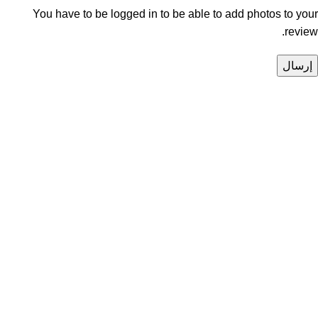
You have to be logged in to be able to add photos to your
review.
Unlock your Wellness
Popular Categories
Supplements
Benfits
Vitamins
Useful Links
Home
Shop
Men