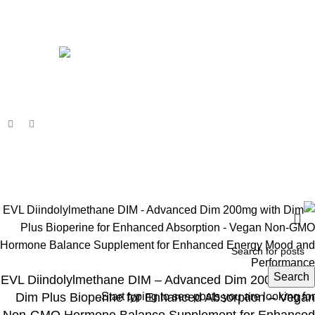
Women
Avalible On:
Social links:
Wellness © 2026
Search
EVL Diindolylmethane DIM – Advanced Dim 200mg with
Dim Plus Bioperine for Enhanced Absorption – Vegan
Start typing to see posts you are looking for.