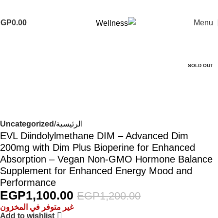
EGP
0.00
Menu
-8%
SOLD OUT
الرئيسية
Uncategorized
EVL Diindolylmethane DIM – Advanced Dim
200mg with Dim Plus Bioperine for Enhanced
Absorption – Vegan Non-GMO Hormone Balance
Supplement for Enhanced Energy Mood and
Performance
EGP
1,100.00
EGP
1,200.00
غير متوفر في المخزون
Add to wishlist