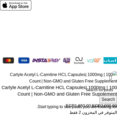
Social links:
Wellness © 2026
Carlyle Acetyl L-Carnitine HCL Capsules| 1000mg | 100
Count | Non-GMO and Gluten Free Supplement
Search
EGP
1,650.00
EGP
2,000.00
Start typing to see posts you are looking for.
المتوفر في المخزون 2 فقط