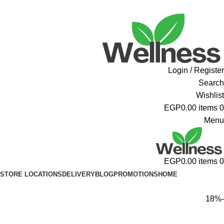
ADD ANYTHING HERE OR JUST REMOVE IT…
Login / Register
Search
Wishlist
EGP
0.00
items
0
Menu
EGP
0.00
items
0
STORE LOCATIONS
DELIVERY
BLOG
PROMOTIONS
HOME
-18%