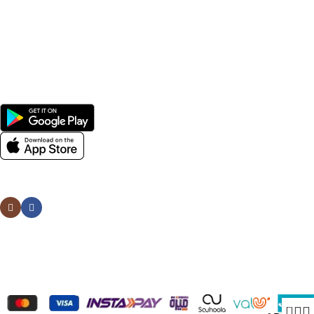
Shop
Men
Women
Avalible On:
Social links:
Wellness © 2026
0