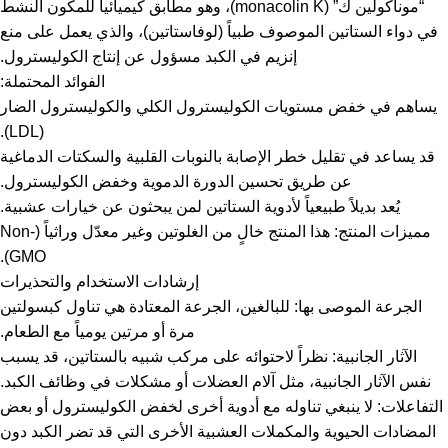
“موناكولين ك” (monacolin K)، وهو مطابق كيميائياً للمكون النشط
في دواء الستاتين الموصوف طبياً (لوفاستاتين)، والذي يعمل على منع
إنزيم في الكبد مسؤول عن إنتاج الكوليسترول.
الفوائد المحتملة:
يساهم في خفض مستويات الكوليسترول الكلي والكوليسترول الضار
(LDL).
قد يساعد في تقليل خطر الإصابة بالنوبات القلبية والسكتات الدماغية
عن طريق تحسين الدورة الدموية وخفض الكوليسترول.
يُعد بديلاً طبيعياً لأدوية الستاتين لمن يبحثون عن خيارات عشبية.
مميزات المنتج: هذا المنتج خالٍ من الغلوتين وغير معدّل وراثياً (Non-
GMO).
إرشادات الاستخدام والتحذيرات
الجرعة الموصى بها: للبالغين، الجرعة المعتادة هي تناول كبسولتين
مرة أو مرتين يومياً مع الطعام.
الآثار الجانبية: نظراً لاحتوائه على مركب شبيه بالستاتين، قد يسبب
نفس الآثار الجانبية، مثل آلام العضلات أو مشكلات في وظائف الكبد.
التفاعلات: لا ينبغي تناوله مع أدوية أخرى لخفض الكوليسترول أو بعض
المضادات الحيوية والمكملات العشبية الأخرى التي قد تضر الكبد دون