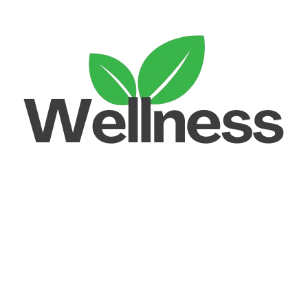
Unlock your Wellness
Popular Categories
Supplements
Benfits
Vitamins
Useful Links
Home